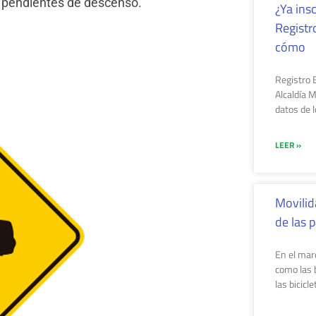
n pendientes de descenso.
¿Ya insc
Registr
cómo
Registro B
Alcaldía 
datos de 
LEER »
Movilid
de las p
En el mar
como las b
las bicicle