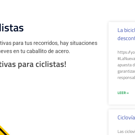
listas
La bicic
descon
tivas para tus recorridos, hay situaciones
eves en tu caballito de acero.
https://y
#LaNuevaM
vas para ciclistas!
apuesta d
garantiza
responsab
LEER »
Cicloví
Las ciclov