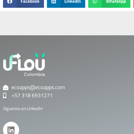
Facebook
LinkedIn
WhatsApp
ecoapps@ecoapps.com
+57 318 6931271
Síguenos en LinkedIn