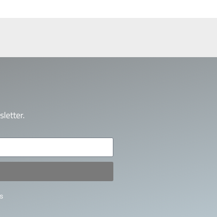
letter.
s