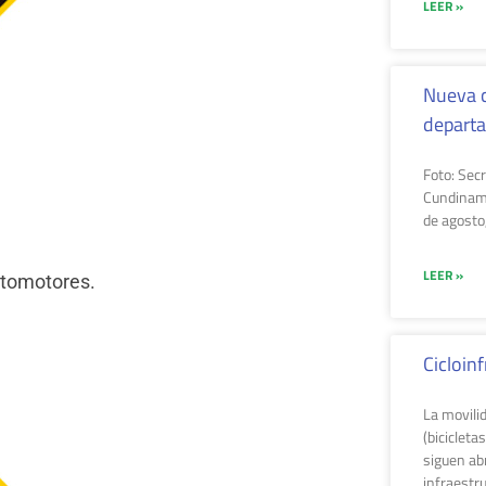
LEER »
Nueva c
depart
Foto: Sec
Cundinam
de agosto,
LEER »
utomotores.
Cicloin
La movili
(bicicleta
siguen ab
infraestru