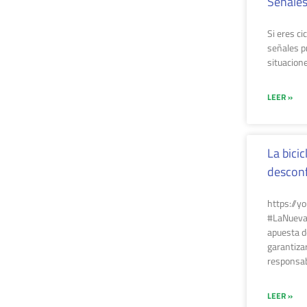
Señales
Si eres ci
señales p
situacion
LEER »
La bicic
descon
https://y
#LaNuevaM
apuesta d
garantiza
responsab
LEER »