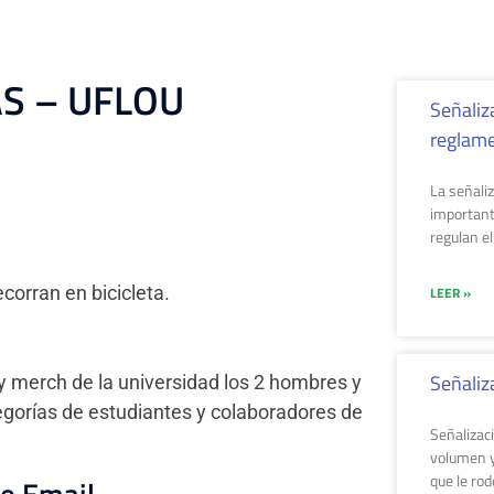
S – UFLOU
Señaliza
reglame
La señaliz
important
regulan el
corran en bicicleta.
LEER »
Señaliz
y merch de la universidad los 2 hombres y
egorías de estudiantes y colaboradores de
Señalizaci
volumen y
que le rod
 e Email