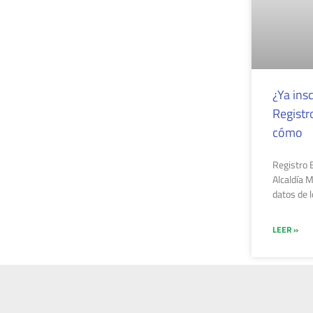
¿Ya insc
Registr
cómo
Registro B
Alcaldía 
datos de 
LEER »