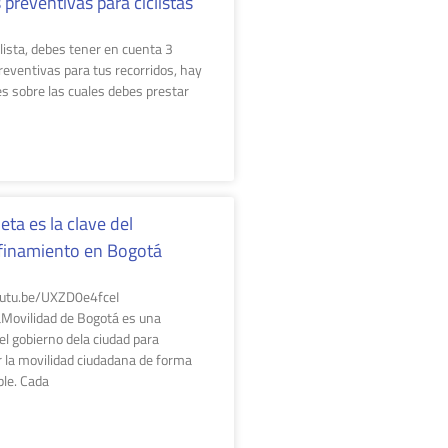
 preventivas para ciclistas
clista, debes tener en cuenta 3
reventivas para tus recorridos, hay
es sobre las cuales debes prestar
leta es la clave del
finamiento en Bogotá
outu.be/UXZD0e4fceI
ovilidad de Bogotá es una
el gobierno dela ciudad para
r la movilidad ciudadana de forma
le. Cada