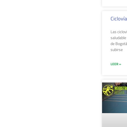
Cicloví
Las ciclov
saludable
de Bogotá
subirse
LEER »